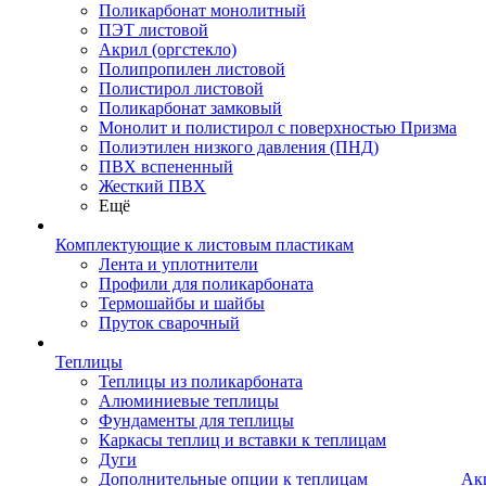
Поликарбонат монолитный
ПЭТ листовой
Акрил (оргстекло)
Полипропилен листовой
Полистирол листовой
Поликарбонат замковый
Монолит и полистирол с поверхностью Призма
Полиэтилен низкого давления (ПНД)
ПВХ вспененный
Жесткий ПВХ
Ещё
Комплектующие к листовым пластикам
Лента и уплотнители
Профили для поликарбоната
Термошайбы и шайбы
Пруток сварочный
Теплицы
Теплицы из поликарбоната
Алюминиевые теплицы
Фундаменты для теплицы
Каркасы теплиц и вставки к теплицам
Дуги
Дополнительные опции к теплицам
Ак