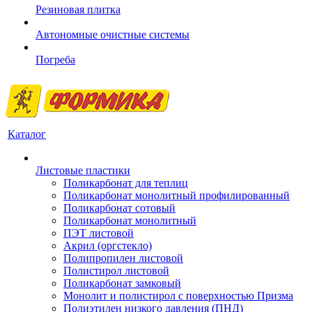
Резиновая плитка
Автономные очистные системы
Погреба
Каталог
Листовые пластики
Поликарбонат для теплиц
Поликарбонат монолитный профилированный
Поликарбонат сотовый
Поликарбонат монолитный
ПЭТ листовой
Акрил (оргстекло)
Полипропилен листовой
Полистирол листовой
Поликарбонат замковый
Монолит и полистирол с поверхностью Призма
Полиэтилен низкого давления (ПНД)