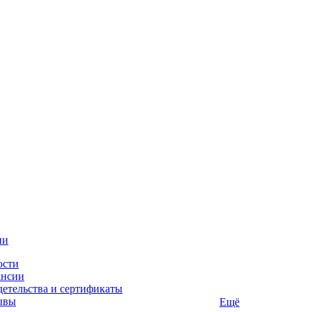
ии
ости
ансии
етельства и сертификаты
ывы
Ещё