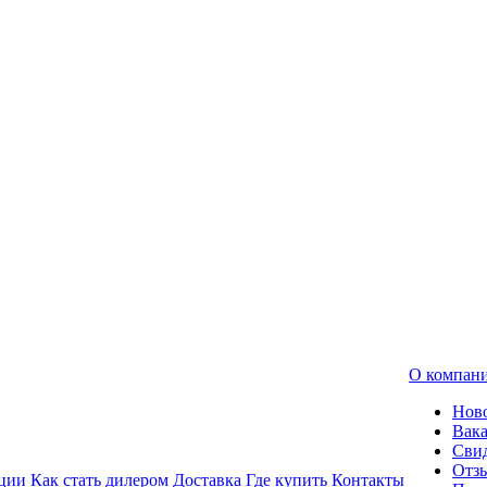
О компан
Нов
Вак
Свид
Отз
ции
Как стать дилером
Доставка
Где купить
Контакты