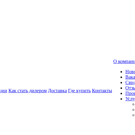
О компан
Нов
Вак
Свид
Отз
ции
Как стать дилером
Доставка
Где купить
Контакты
Про
Услу