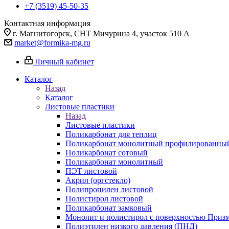
+7 (3519) 45-50-35
Контактная информация
г. Магнитогорск, СНТ Мичурина 4, участок 510 А
market@formika-mg.ru
Личный кабинет
Каталог
Назад
Каталог
Листовые пластики
Назад
Листовые пластики
Поликарбонат для теплиц
Поликарбонат монолитный профилированны
Поликарбонат сотовый
Поликарбонат монолитный
ПЭТ листовой
Акрил (оргстекло)
Полипропилен листовой
Полистирол листовой
Поликарбонат замковый
Монолит и полистирол с поверхностью Приз
Полиэтилен низкого давления (ПНД)