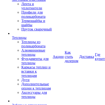
Лента и
уплотнители
Профили для
поликарбоната
Термошайбы и
шайбы
Пруток сварочный
Теплицы
Теплицы из
поликарбоната
Алюминиевые
Как
теплицы
Где
Акции
стать
Доставка
Фундаменты для
купит
дилером
теплицы
Каркасы теплиц и
вставки к
теплицам
Дуги
Дополнительные
опции к теплицам
Аксессуары для
теплицы