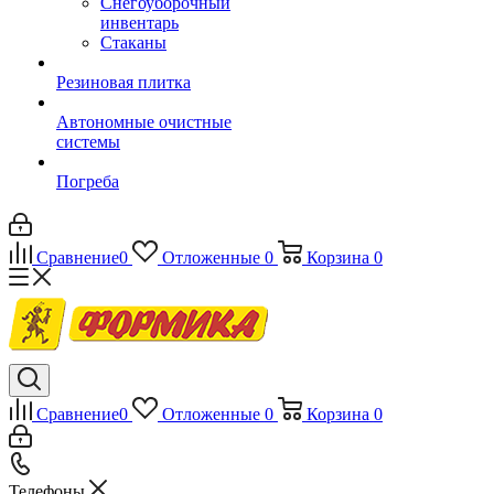
Снегоуборочный
инвентарь
Стаканы
Резиновая плитка
Автономные очистные
системы
Погреба
Сравнение
0
Отложенные
0
Корзина
0
Сравнение
0
Отложенные
0
Корзина
0
Телефоны