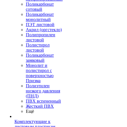
Поликарбонат
сотовый
Поликарбонат
монолитный
ПЭТ листовой
Акрил (оргстекло)
Полипропилен
листовой
Полистирол
листовой
Поликарбонат
замковый
Монолит и
полистирол с
поверхностью
Призма
Полиэтилен
низкого давления
(ПНД)
ПВХ вспененный
Жесткий ПВХ
Ещё
Комплектующие к
листовым пластикам