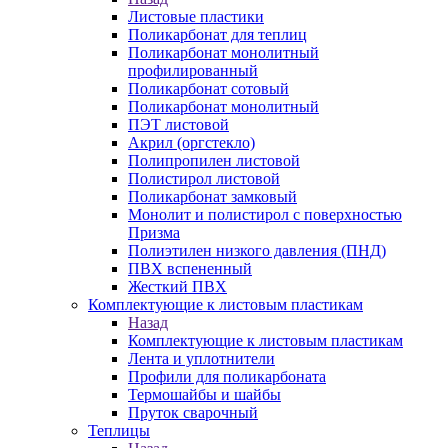
Листовые пластики
Поликарбонат для теплиц
Поликарбонат монолитный
профилированный
Поликарбонат сотовый
Поликарбонат монолитный
ПЭТ листовой
Акрил (оргстекло)
Полипропилен листовой
Полистирол листовой
Поликарбонат замковый
Монолит и полистирол с поверхностью
Призма
Полиэтилен низкого давления (ПНД)
ПВХ вспененный
Жесткий ПВХ
Комплектующие к листовым пластикам
Назад
Комплектующие к листовым пластикам
Лента и уплотнители
Профили для поликарбоната
Термошайбы и шайбы
Пруток сварочный
Теплицы