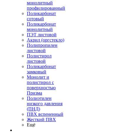
монолитный
профилированный
Поликарбонат
сотовый
Поликарбонат
монолитный
ПЭТ листовой
Акрил (оргстекло)
Полипропилен
листовой
Полистирол
листовой
Поликарбонат
замковый
Монолит и
полистирол с
поверхностью
Призма
Полиэтилен
низкого давления
(ПНД)
ПВХ вспененный
Жесткий ПВХ
Ещё