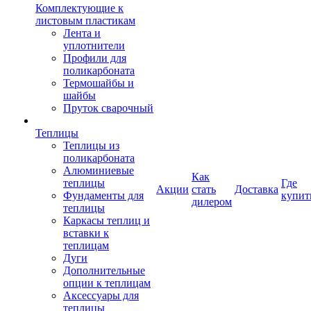
Комплектующие к
листовым пластикам
Лента и
уплотнители
Профили для
поликарбоната
Термошайбы и
шайбы
Пруток сварочный
Теплицы
Теплицы из
поликарбоната
Алюминиевые
Как
теплицы
Где
Акции
стать
Доставка
Фундаменты для
купит
дилером
теплицы
Каркасы теплиц и
вставки к
теплицам
Дуги
Дополнительные
опции к теплицам
Аксессуары для
теплицы