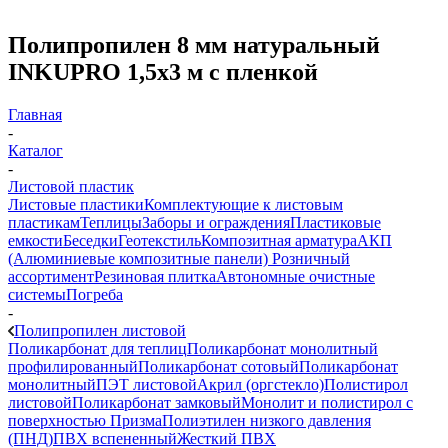
Полипропилен 8 мм натуральный
INKUPRO 1,5х3 м с пленкой
Главная
-
Каталог
-
Листовой пластик
Листовые пластики
Комплектующие к листовым
пластикам
Теплицы
Заборы и ограждения
Пластиковые
емкости
Беседки
Геотекстиль
Композитная арматура
АКП
(Алюминиевые композитные панели)
Розничный
ассортимент
Резиновая плитка
Автономные очистные
системы
Погреба
-
Полипропилен листовой
Поликарбонат для теплиц
Поликарбонат монолитный
профилированный
Поликарбонат сотовый
Поликарбонат
монолитный
ПЭТ листовой
Акрил (оргстекло)
Полистирол
листовой
Поликарбонат замковый
Монолит и полистирол с
поверхностью Призма
Полиэтилен низкого давления
(ПНД)
ПВХ вспененный
Жесткий ПВХ