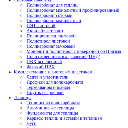
Поликарбонат для теплиц
Поликарбонат монолитный профилированный
Поликарбонат сотовый
Поликарбонат монолитный
ПЭТ листовой
Акрил (оргстекло)
Полипропилен листовой
Полистирол листовой
Поликарбонат замковый
Монолит и полистирол с поверхностью Призма
Полиэтилен низкого давления (ПНД)
ПВХ вспененный
Жесткий ПВХ
Комплектующие к листовым пластикам
Лента и уплотнители
Профили для поликарбоната
Термошайбы и шайбы
Пруток сварочный
Теплицы
Теплицы из поликарбоната
Алюминиевые теплицы
Фундаменты для теплицы
Каркасы теплиц и вставки к теплицам
Дуги