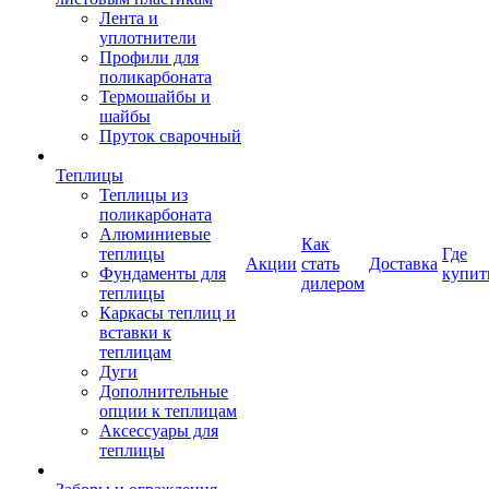
Лента и
уплотнители
Профили для
поликарбоната
Термошайбы и
шайбы
Пруток сварочный
Теплицы
Теплицы из
поликарбоната
Алюминиевые
Как
теплицы
Где
Акции
стать
Доставка
Фундаменты для
купит
дилером
теплицы
Каркасы теплиц и
вставки к
теплицам
Дуги
Дополнительные
опции к теплицам
Аксессуары для
теплицы