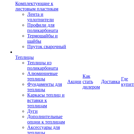
Комплектующие к
листовым пластикам
Лента и
уплотнители
Профили для
поликарбоната
Термошайбы и
шайбы
Пруток сварочный
Теплицы
Теплицы из
поликарбоната
Алюминиевые
Как
теплицы
Где
Акции
стать
Доставка
Фундаменты для
купит
дилером
теплицы
Каркасы теплиц и
вставки к
теплицам
Дуги
Дополнительные
опции к теплицам
Аксессуары для
теплицы