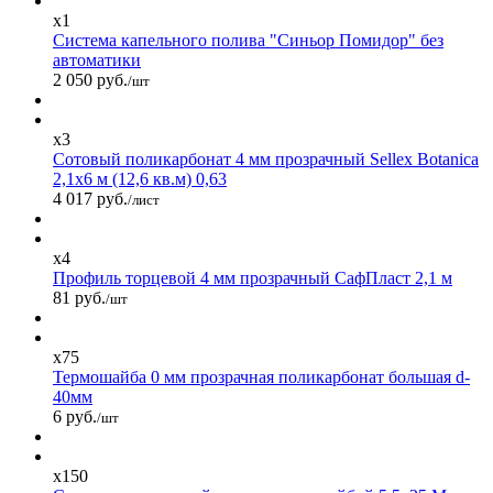
x1
Система капельного полива "Синьор Помидор" без
автоматики
2 050 руб.
/шт
x3
Сотовый поликарбонат 4 мм прозрачный Sellex Botanica
2,1х6 м (12,6 кв.м) 0,63
4 017 руб.
/лист
x4
Профиль торцевой 4 мм прозрачный СафПласт 2,1 м
81 руб.
/шт
x75
Термошайба 0 мм прозрачная поликарбонат большая d-
40мм
6 руб.
/шт
x150