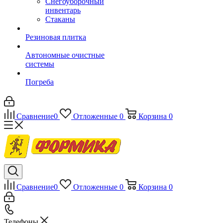
Снегоуборочный
инвентарь
Стаканы
Резиновая плитка
Автономные очистные
системы
Погреба
Сравнение
0
Отложенные
0
Корзина
0
Сравнение
0
Отложенные
0
Корзина
0
Телефоны