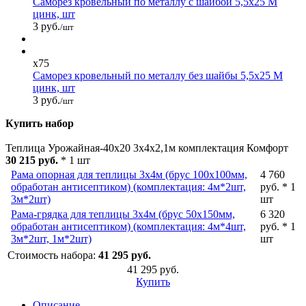
Саморез кровельный по металлу с шайбой 5,5x25 М
цинк, шт
3 руб.
/шт
x75
Саморез кровельный по металлу без шайбы 5,5x25 М
цинк, шт
3 руб.
/шт
Купить набор
Теплица Урожайная-40х20 3х4х2,1м комплектация Комфорт
30 215 руб.
* 1 шт
Рама опорная для теплицы 3х4м (брус 100х100мм,
4 760
обработан антисептиком) (комплектация: 4м*2шт,
руб. * 1
3м*2шт)
шт
Рама-грядка для теплицы 3х4м (брус 50х150мм,
6 320
обработан антисептиком) (комплектация: 4м*4шт,
руб. * 1
3м*2шт, 1м*2шт)
шт
Стоимость набора:
41 295 руб.
41 295 руб.
Купить
Описание