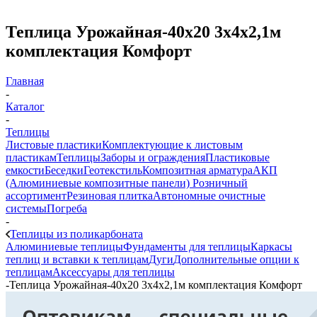
Теплица Урожайная-40х20 3х4х2,1м
комплектация Комфорт
Главная
-
Каталог
-
Теплицы
Листовые пластики
Комплектующие к листовым
пластикам
Теплицы
Заборы и ограждения
Пластиковые
емкости
Беседки
Геотекстиль
Композитная арматура
АКП
(Алюминиевые композитные панели)
Розничный
ассортимент
Резиновая плитка
Автономные очистные
системы
Погреба
-
Теплицы из поликарбоната
Алюминиевые теплицы
Фундаменты для теплицы
Каркасы
теплиц и вставки к теплицам
Дуги
Дополнительные опции к
теплицам
Аксессуары для теплицы
-
Теплица Урожайная-40х20 3х4х2,1м комплектация Комфорт