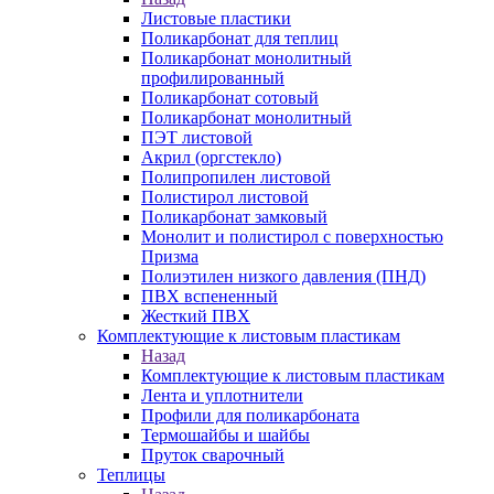
Листовые пластики
Поликарбонат для теплиц
Поликарбонат монолитный
профилированный
Поликарбонат сотовый
Поликарбонат монолитный
ПЭТ листовой
Акрил (оргстекло)
Полипропилен листовой
Полистирол листовой
Поликарбонат замковый
Монолит и полистирол с поверхностью
Призма
Полиэтилен низкого давления (ПНД)
ПВХ вспененный
Жесткий ПВХ
Комплектующие к листовым пластикам
Назад
Комплектующие к листовым пластикам
Лента и уплотнители
Профили для поликарбоната
Термошайбы и шайбы
Пруток сварочный
Теплицы