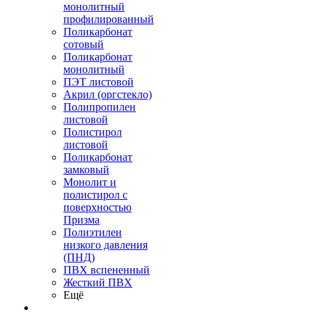
монолитный
профилированный
Поликарбонат
сотовый
Поликарбонат
монолитный
ПЭТ листовой
Акрил (оргстекло)
Полипропилен
листовой
Полистирол
листовой
Поликарбонат
замковый
Монолит и
полистирол с
поверхностью
Призма
Полиэтилен
низкого давления
(ПНД)
ПВХ вспененный
Жесткий ПВХ
Ещё