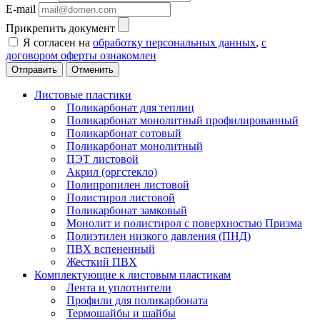
E-mail
Прикрепить документ
Я согласен на
обработку персональных данных
,
с
договором оферты ознакомлен
Отменить
Листовые пластики
Поликарбонат для теплиц
Поликарбонат монолитный профилированный
Поликарбонат сотовый
Поликарбонат монолитный
ПЭТ листовой
Акрил (оргстекло)
Полипропилен листовой
Полистирол листовой
Поликарбонат замковый
Монолит и полистирол с поверхностью Призма
Полиэтилен низкого давления (ПНД)
ПВХ вспененный
Жесткий ПВХ
Комплектующие к листовым пластикам
Лента и уплотнители
Профили для поликарбоната
Термошайбы и шайбы