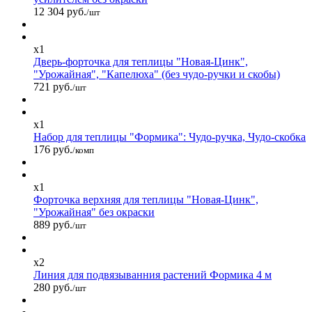
12 304 руб.
/шт
x1
Дверь-форточка для теплицы "Новая-Цинк",
"Урожайная", "Капелюха" (без чудо-ручки и скобы)
721 руб.
/шт
x1
Набор для теплицы "Формика": Чудо-ручка, Чудо-скобка
176 руб.
/комп
x1
Форточка верхняя для теплицы "Новая-Цинк",
"Урожайная" без окраски
889 руб.
/шт
x2
Линия для подвязыванния растений Формика 4 м
280 руб.
/шт