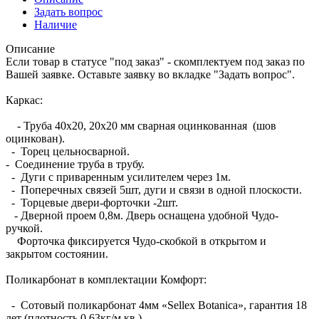
Задать вопрос
Наличие
Описание
Если товар в статусе "под заказ" - скомплектуем под заказ по
Вашей заявке. Оставьте заявку во вкладке "Задать вопрос".
Каркас:
- Труба 40х20, 20х20 мм сварная оцинкованная (шов
оцинкован).
- Торец цельносварной.
- Соединение труба в трубу.
- Дуги с приваренным усилителем через 1м.
- Поперечных связей 5шт, дуги и связи в одной плоскости.
- Торцевые двери-форточки -2шт.
- Дверной проем 0,8м. Дверь оснащена удобной Чудо-
ручкой.
Форточка фиксируется Чудо-скобкой в открытом и
закрытом состоянии.
Поликарбонат в комплектации Комфорт:
- Сотовый поликарбонат 4мм «Sellex Botanica», гарантия 18
лет (плотность 0,63кг/м.кв.)