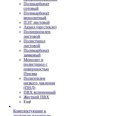
Поликарбонат
сотовый
Поликарбонат
монолитный
ПЭТ листовой
Акрил (оргстекло)
Полипропилен
листовой
Полистирол
листовой
Поликарбонат
замковый
Монолит и
полистирол с
поверхностью
Призма
Полиэтилен
низкого давления
(ПНД)
ПВХ вспененный
Жесткий ПВХ
Ещё
Комплектующие к
листовым пластикам