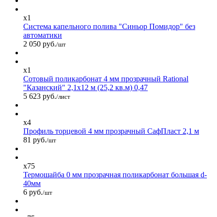
x1
Система капельного полива "Синьор Помидор" без
автоматики
2 050 руб.
/шт
x1
Сотовый поликарбонат 4 мм прозрачный Rational
"Казанский" 2,1х12 м (25,2 кв.м) 0,47
5 623 руб.
/лист
x4
Профиль торцевой 4 мм прозрачный СафПласт 2,1 м
81 руб.
/шт
x75
Термошайба 0 мм прозрачная поликарбонат большая d-
40мм
6 руб.
/шт