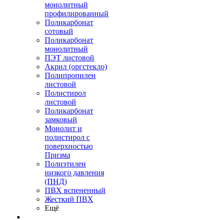
монолитный
профилированный
Поликарбонат
сотовый
Поликарбонат
монолитный
ПЭТ листовой
Акрил (оргстекло)
Полипропилен
листовой
Полистирол
листовой
Поликарбонат
замковый
Монолит и
полистирол с
поверхностью
Призма
Полиэтилен
низкого давления
(ПНД)
ПВХ вспененный
Жесткий ПВХ
Ещё