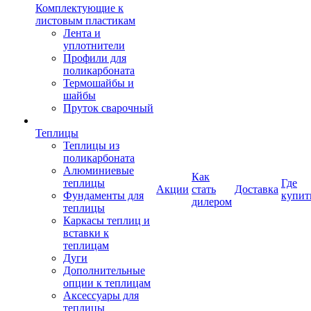
Комплектующие к
листовым пластикам
Лента и
уплотнители
Профили для
поликарбоната
Термошайбы и
шайбы
Пруток сварочный
Теплицы
Теплицы из
поликарбоната
Алюминиевые
Как
теплицы
Где
Акции
стать
Доставка
Фундаменты для
купит
дилером
теплицы
Каркасы теплиц и
вставки к
теплицам
Дуги
Дополнительные
опции к теплицам
Аксессуары для
теплицы