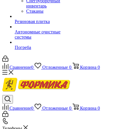
Снегоуборочный
инвентарь
Стаканы
Резиновая плитка
Автономные очистные
системы
Погреба
Сравнение
0
Отложенные
0
Корзина
0
Сравнение
0
Отложенные
0
Корзина
0
Телефоны