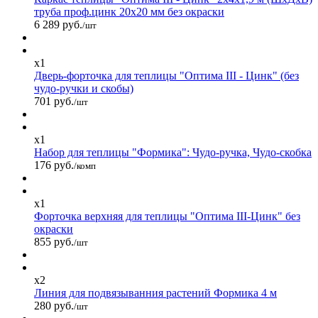
труба проф.цинк 20х20 мм без окраски
6 289 руб.
/шт
x1
Дверь-форточка для теплицы "Оптима III - Цинк" (без
чудо-ручки и скобы)
701 руб.
/шт
x1
Набор для теплицы "Формика": Чудо-ручка, Чудо-скобка
176 руб.
/комп
x1
Форточка верхняя для теплицы "Оптима III-Цинк" без
окраски
855 руб.
/шт
x2
Линия для подвязыванния растений Формика 4 м
280 руб.
/шт