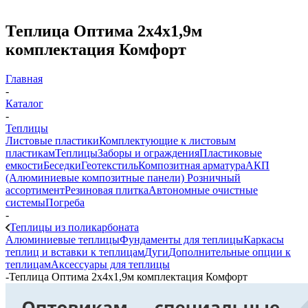
Теплица Оптима 2х4х1,9м
комплектация Комфорт
Главная
-
Каталог
-
Теплицы
Листовые пластики
Комплектующие к листовым
пластикам
Теплицы
Заборы и ограждения
Пластиковые
емкости
Беседки
Геотекстиль
Композитная арматура
АКП
(Алюминиевые композитные панели)
Розничный
ассортимент
Резиновая плитка
Автономные очистные
системы
Погреба
-
Теплицы из поликарбоната
Алюминиевые теплицы
Фундаменты для теплицы
Каркасы
теплиц и вставки к теплицам
Дуги
Дополнительные опции к
теплицам
Аксессуары для теплицы
-
Теплица Оптима 2х4х1,9м комплектация Комфорт