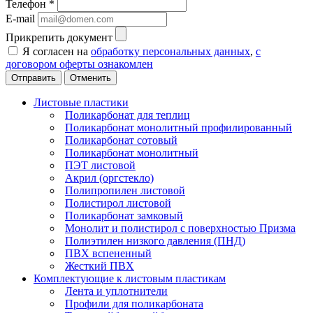
Телефон
*
E-mail
Прикрепить документ
Я согласен на
обработку персональных данных
,
с
договором оферты ознакомлен
Отменить
Листовые пластики
Поликарбонат для теплиц
Поликарбонат монолитный профилированный
Поликарбонат сотовый
Поликарбонат монолитный
ПЭТ листовой
Акрил (оргстекло)
Полипропилен листовой
Полистирол листовой
Поликарбонат замковый
Монолит и полистирол с поверхностью Призма
Полиэтилен низкого давления (ПНД)
ПВХ вспененный
Жесткий ПВХ
Комплектующие к листовым пластикам
Лента и уплотнители
Профили для поликарбоната