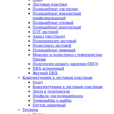
Листовые пластики
Поликарбонат для теплиц
Поликарбонат монолитный
профилированный
Поликарбонат сотовый
Поликарбонат монолитный
ПЭТ листовой
Акрил (оргстекло)
Полипропилен листовой
Полистирол листовой
Поликарбонат замковый
Монолит и полистирол с поверхностью
Призма
Полиэтилен низкого давления (ПНД)
ПВХ вспененный
Жесткий ПВХ
Комплектующие к листовым пластикам
Назад
Комплектующие к листовым пластикам
Лента и уплотнители
Профили для поликарбоната
Термошайбы и шайбы
Пруток сварочный
Теплицы