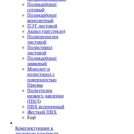
Поликарбонат
сотовый
Поликарбонат
монолитный
ПЭТ листовой
Акрил (оргстекло)
Полипропилен
листовой
Полистирол
листовой
Поликарбонат
замковый
Монолит и
полистирол с
поверхностью
Призма
Полиэтилен
низкого давления
(ПНД)
ПВХ вспененный
Жесткий ПВХ
Ещё
Комплектующие к
листовым пластикам