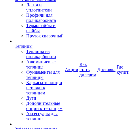
Лента и
уплотнители
Профили для
поликарбоната
Термошайбы и
шайбы
Пруток сварочный
Теплицы
Теплицы из
поликарбоната
Алюминиевые
Как
теплицы
Где
Акции
стать
Доставка
Фундаменты для
купит
дилером
теплицы
Каркасы теплиц и
вставки к
теплицам
Дуги
Дополнительные
опции к теплицам
Аксессуары для
теплицы